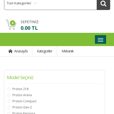
Tüm Kategoriler
SEPETİNİZ:
0
0.00 TL
Geçişli
Navigas
Anasayfa
Kategoriler
Mekanik
Model Seçiniz
Proton 218
Proton Arena
Proton Compact
Proton Gen-2
Proton Persona