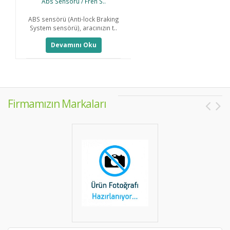
Abs Sensörü / Fren S..
ABS sensörü (Anti-lock Braking
D
System sensörü), aracınızın t..
B
Devamını Oku
Firmamızın Markaları