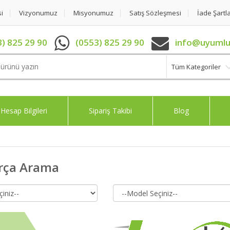
si
Vizyonumuz
Misyonumuz
Satış Sözleşmesi
İade Şartla
) 825 29 90
(0553) 825 29 90
info@uyumlu
Tüm Kategoriler
Hesap Bilgileri
Sipariş Takibi
Blog
arça Arama