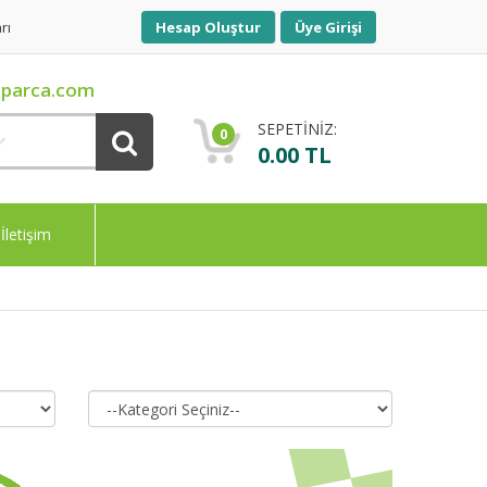
rı
Hesap Oluştur
Üye Girişi
parca.com
SEPETİNİZ:
0
0.00 TL
İletişim