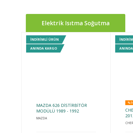
Elektrik Isıtma Soğutma
INDIRIMLI ÜRÜN
INDIRI
ANINDA KARGO
ANINDA
%1
MAZDA 626 DİSTİRBİTÖR
CHE
MODÜLÜ 1989 - 1992
201
MAZDA
CHE