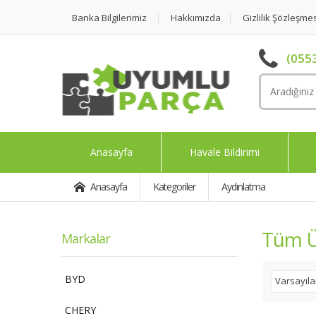
Banka Bilgilerimiz
Hakkımızda
Gizlilik Şözleşme
(0553
Anasayfa
Havale Bildirimi
Anasayfa
Kategoriler
Aydınlatma
Tüm Ü
Markalar
BYD
Varsayıl
CHERY