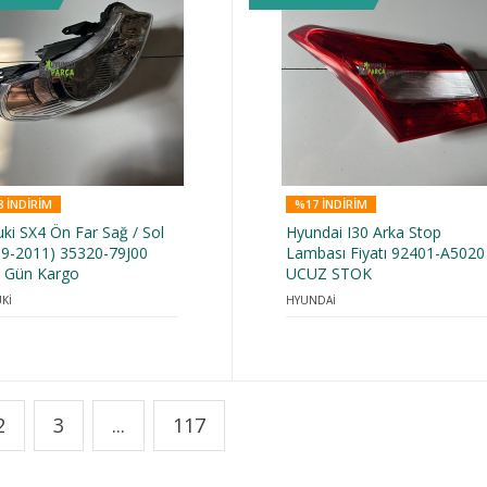
 INDIRIM
%17 INDIRIM
ki SX4 Ön Far Sağ / Sol
Hyundai I30 Arka Stop
09-2011) 35320-79J00
Lambası Fiyatı 92401-A5020
ı Gün Kargo
UCUZ STOK
Kİ
HYUNDAİ
2
3
...
117