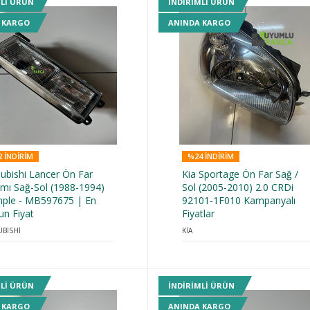
MLI ÜRÜN
INDIRIMLI ÜRÜN
 KARGO
ANINDA KARGO
 INDIRIM
%24 INDIRIM
ubishi Lancer Ön Far
Kia Sportage Ön Far Sağ /
ımı Sağ-Sol (1988-1994)
Sol (2005-2010) 2.0 CRDi
ple - MB597675 | En
92101-1F010 Kampanyalı
un Fiyat
Fiyatlar
UBİSHİ
KİA
MLI ÜRÜN
INDIRIMLI ÜRÜN
 KARGO
ANINDA KARGO