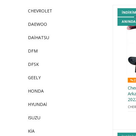
CHEVROLET
INDIRI
ANINDA
DAEWOO
DAİHATSU
DFM
DFSK
GEELY
%23
Che
HONDA
Ark
202
HYUNDAİ
CHER
ISUZU
KİA