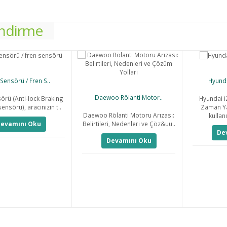
endirme
Sensörü / Fren S..
Hyunda
Daewoo Rölanti Motor..
örü (Anti-lock Braking
Hyundai i
ensörü), aracınızın t..
Zaman Ya
Daewoo Rölanti Motoru Arızası:
kullanı
Belirtileri, Nedenleri ve Çöz&uu..
evamını Oku
De
Devamını Oku