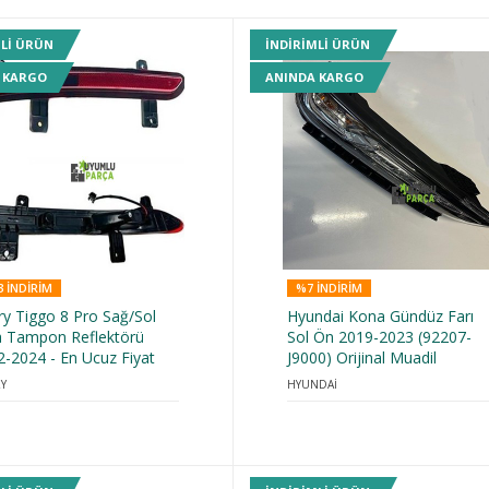
MLI ÜRÜN
INDIRIMLI ÜRÜN
 KARGO
ANINDA KARGO
 INDIRIM
%7 INDIRIM
ry Tiggo 8 Pro Sağ/Sol
Hyundai Kona Gündüz Farı
a Tampon Reflektörü
Sol Ön 2019-2023 (92207-
2-2024 - En Ucuz Fiyat
J9000) Orijinal Muadil
Y
HYUNDAİ