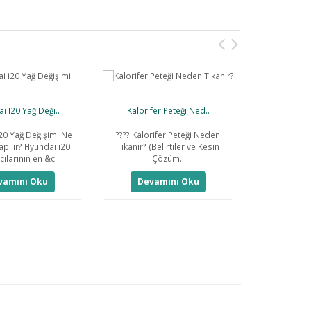
i I20 Yağ Deği..
Kalorifer Peteği Ned..
Krank Se
20 Yağ Değişimi Ne
???? Kalorifer Peteği Neden
pılır? Hyundai i20
Tıkanır? (Belirtiler ve Kesin
Krank sens
cılarının en &c..
Çözüm..
konum sensör
k
vamını Oku
Devamını Oku
Deva