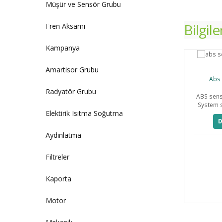
Müşür ve Sensör Grubu
Bilgil
Fren Aksamı
Kampanya
Amartisor Grubu
Abs 
Radyatör Grubu
ABS sens
System s
Elektirik Isıtma Soğutma
D
Aydınlatma
Filtreler
Kaporta
Motor