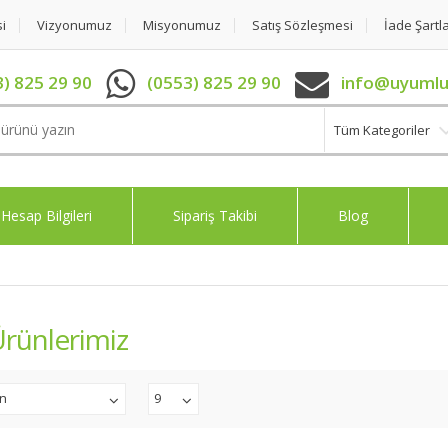
si
Vizyonumuz
Misyonumuz
Satış Sözleşmesi
İade Şartla
) 825 29 90
(0553) 825 29 90
info@uyumlu
Tüm Kategoriler
Hesap Bilgileri
Sipariş Takibi
Blog
rünlerimiz
an
9