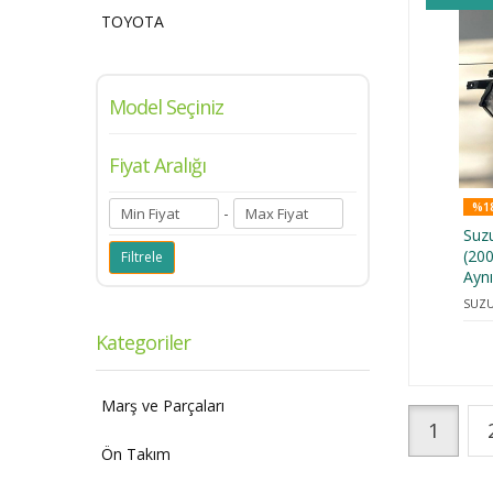
TOYOTA
Model Seçiniz
Fiyat Aralığı
%18
-
Suzu
(20
Ayn
SUZU
Kategoriler
Marş ve Parçaları
1
Ön Takım