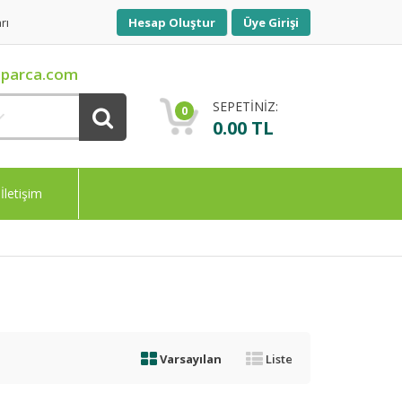
rı
Hesap Oluştur
Üye Girişi
parca.com
SEPETİNİZ:
0
0.00 TL
İletişim
Varsayılan
Liste