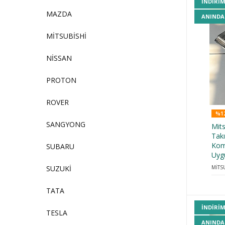
INDIRI
MAZDA
ANINDA
MİTSUBİSHİ
NİSSAN
PROTON
ROVER
%12
SANGYONG
Mits
Tak
Kom
SUBARU
Uyg
SUZUKİ
MİTS
TATA
INDIRI
TESLA
ANINDA