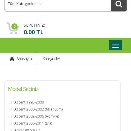
Tüm Kategoriler
SEPETİNİZ:
0
0.00 TL
Geçişli
Navigas
Anasayfa
Kategoriler
Model Seçiniz
Accent 1995-2000
Accent 2000-2002 (Milenyum)
Accent 2002-2006 (Admire)
Accent 2006-2011 (Era)
Atos 1997-2004