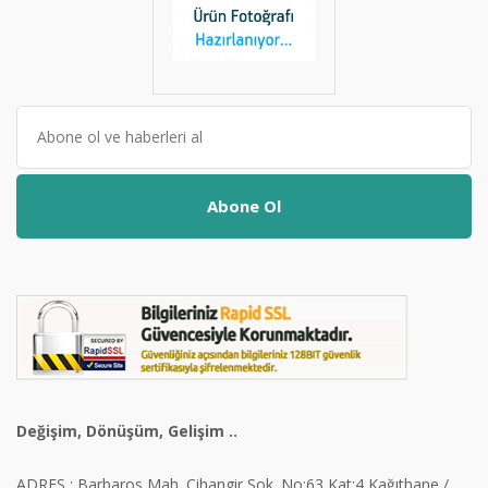
Abone Ol
Değişim, Dönüşüm, Gelişim ..
ADRES : Barbaros Mah. Cihangir Sok. No:63 Kat:4 Kağıthane /