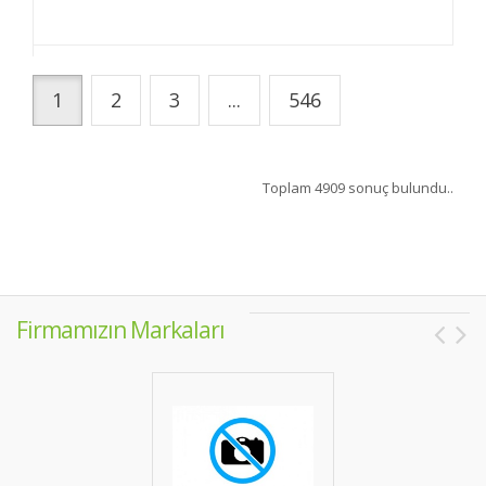
1
2
3
...
546
Toplam 4909 sonuç bulundu..
Firmamızın Markaları