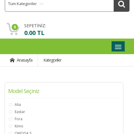
Tüm Kategoriler
SEPETİNİZ:
0
0.00 TL
Geçişli
Navigas
Anasayfa
Kategoriler
Model Seçiniz
Alia
Eastar
Fora
Kimo
OMODA 5