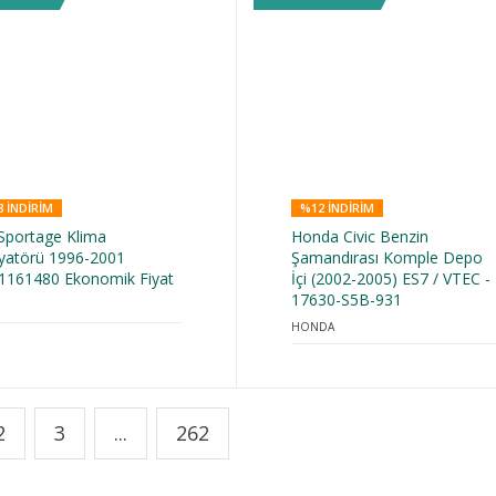
 INDIRIM
%12 INDIRIM
 Sportage Klima
Honda Civic Benzin
yatörü 1996-2001
Şamandırası Komple Depo
1161480 Ekonomik Fiyat
İçi (2002-2005) ES7 / VTEC -
17630-S5B-931
HONDA
2
3
...
262