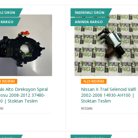
MLI ÜRÜN
INDIRIMLI ÜRÜN
 KARGO
ANINDA KARGO
 INDIRIM
%23 INDIRIM
ki Alto Direksiyon Spiral
Nissan X-Trail Selenoid Valfi
losu 2008-2012 37480-
2002-2006 14930-AH100 |
10 | Stoktan Teslim
Stoktan Teslim
Kİ
NİSSAN