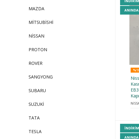
INDIRI
MAZDA
ANINDA
MİTSUBİSHİ
NİSSAN
PROTON
ROVER
%18
SANGYONG
Nis
Kas
EB32
SUBARU
Kap
SUZUKİ
NİSS
TATA
INDIRI
TESLA
ANINDA