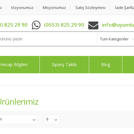
si
Vizyonumuz
Misyonumuz
Satış Sözleşmesi
İade Şartla
) 825 29 90
(0553) 825 29 90
info@uyumlu
Tüm Kategoriler
Hesap Bilgileri
Sipariş Takibi
Blog
rünlerimiz
an
9