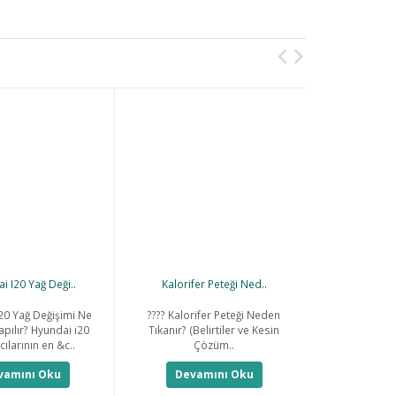
i I20 Yağ Deği..
Kalorifer Peteği Ned..
Krank Se
20 Yağ Değişimi Ne
???? Kalorifer Peteği Neden
Krank sens
pılır? Hyundai i20
Tıkanır? (Belirtiler ve Kesin
konum sensör
cılarının en &c..
Çözüm..
k
vamını Oku
Devamını Oku
Deva