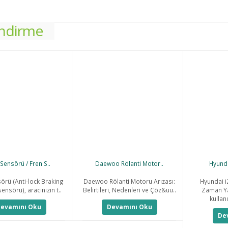
endirme
Sensörü / Fren S..
Daewoo Rölanti Motor..
Hyunda
örü (Anti-lock Braking
Daewoo Rölanti Motoru Arızası:
Hyundai i
ensörü), aracınızın t..
Belirtileri, Nedenleri ve Çöz&uu..
Zaman Ya
kullanı
evamını Oku
Devamını Oku
De