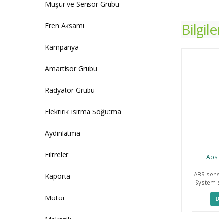
Müşür ve Sensör Grubu
Bilgil
Fren Aksamı
Kampanya
Amartisor Grubu
Radyatör Grubu
Elektirik Isıtma Soğutma
Aydınlatma
Filtreler
Abs 
ABS sens
Kaporta
System s
Motor
D