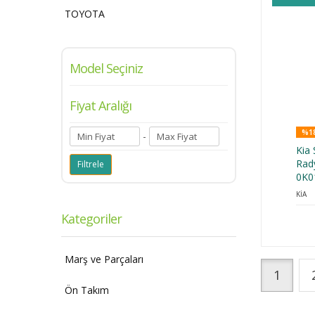
TOYOTA
Model Seçiniz
Fiyat Aralığı
%18
-
Kia
Rad
0K0
KİA
Kategoriler
Marş ve Parçaları
1
Ön Takım