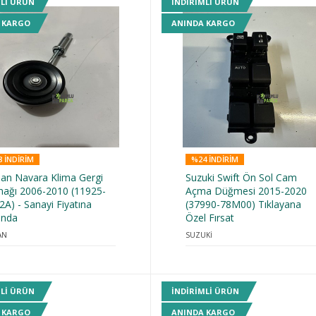
MLI ÜRÜN
INDIRIMLI ÜRÜN
 KARGO
ANINDA KARGO
 INDIRIM
%24 INDIRIM
san Navara Klima Gergi
Suzuki Swift Ön Sol Cam
nağı 2006-2010 (11925-
Açma Düğmesi 2015-2020
A) - Sanayi Fiyatına
(37990-78M00) Tıklayana
ında
Özel Fırsat
AN
SUZUKİ
MLI ÜRÜN
INDIRIMLI ÜRÜN
 KARGO
ANINDA KARGO