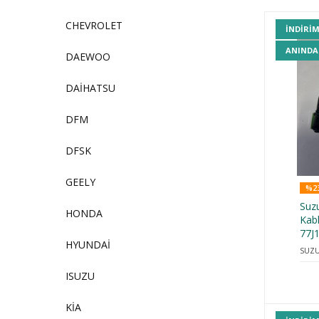
CHEVROLET
INDIRI
ANINDA
DAEWOO
DAİHATSU
DFM
DFSK
GEELY
%23
Suzu
HONDA
Kab
77J
HYUNDAİ
SUZU
ISUZU
KİA