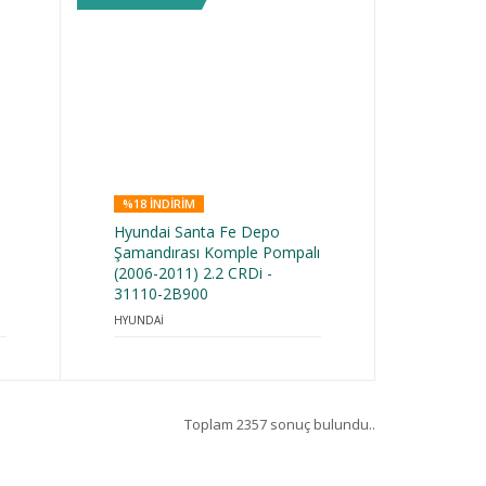
%18 INDIRIM
Hyundai Santa Fe Depo
Şamandırası Komple Pompalı
(2006-2011) 2.2 CRDi -
31110-2B900
HYUNDAİ
Toplam 2357 sonuç bulundu..