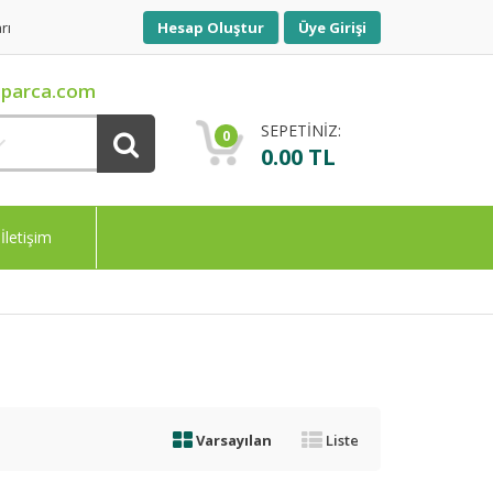
rı
Hesap Oluştur
Üye Girişi
parca.com
SEPETİNİZ:
0
0.00 TL
İletişim
Varsayılan
Liste