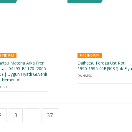
 INDIRIM
%15 INDIRIM
hatsu Materia Arka Fren
Daihatsu Feroza Üst Rotil
atası 04495-B1170 (2005-
1990-1995 40BJ903 Şok Fiya
) | Uygun Fiyatlı Güvenli
DAİHATSU
n Hemen Al
ATSU
2
3
...
37