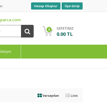
rı
Hesap Oluştur
Üye Girişi
parca.com
SEPETİNİZ:
0
0.00 TL
İletişim
Varsayılan
Liste