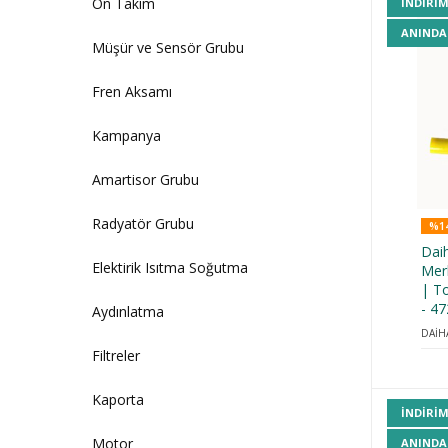
Ön Takım
INDIRI
ANINDA
Müşür ve Sensör Grubu
Fren Aksamı
Kampanya
Amartisor Grubu
Radyatör Grubu
%14
Dai
Elektirik Isıtma Soğutma
Merk
| T
- 4
Aydınlatma
DAİH
Filtreler
Kaporta
INDIRI
Motor
ANINDA