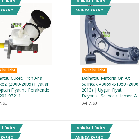
MLI ÜRÜN
INDIRIMLI ÜRÜN
 KARGO
ANINDA KARGO
 INDIRIM
%27 INDIRIM
hatsu Cuore Fren Ana
Daihatsu Materia Ön Alt
ezi (2000-2005) Fiyatları
Salıncak 48069-B1050 (2006
optan Fiyatına Perakende
2013) | Uygun Fiyat
7201-97211
Dayanıklı Salıncak Hemen Al
ATSU
DAİHATSU
MLI ÜRÜN
INDIRIMLI ÜRÜN
 KARGO
ANINDA KARGO