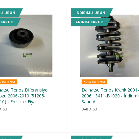
MLI ÜRÜN
INDIRIMLI ÜRÜN
 KARGO
ANINDA KARGO
 INDIRIM
%14 INDIRIM
atsu Terios Diferansiyel
Daihatsu Terios Krank 2001
ozu 2006-2010 (51205-
2006 13411-B1020 - İndiriml
0) - En Ucuz Fiyat
Satın Al
ATSU
DAİHATSU