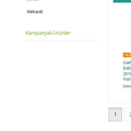
Mekanik
Kampanyalı Ürünler
%25
Dai
Bal
2010
Fre
DAİH
1