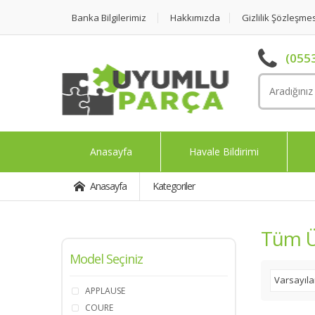
Banka Bilgilerimiz
Hakkımızda
Gizlilik Şözleşme
(0553
Anasayfa
Havale Bildirimi
Anasayfa
Kategoriler
Tüm Ü
Model Seçiniz
Varsayıl
APPLAUSE
COURE