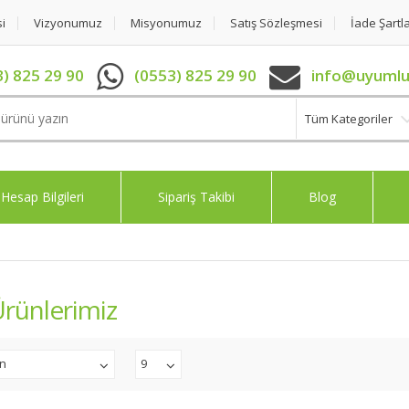
si
Vizyonumuz
Misyonumuz
Satış Sözleşmesi
İade Şartla
) 825 29 90
(0553) 825 29 90
info@uyumlu
Tüm Kategoriler
Hesap Bilgileri
Sipariş Takibi
Blog
rünlerimiz
an
9