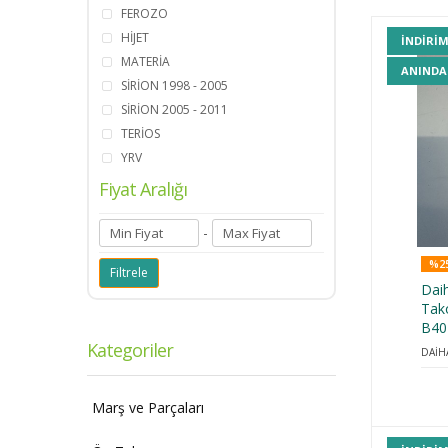
FEROZO
HİJET
INDIRI
MATERİA
ANINDA
SİRİON 1998 - 2005
SİRİON 2005 - 2011
TERİOS
YRV
Fiyat Aralığı
-
%25
Daih
Tak
B401
Kategoriler
DAİH
Marş ve Parçaları