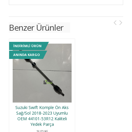
Benzer Ürünler
INDIRIMLI ÜRÜN
IN
ANINDA KARGO
AN
Suzuki Swift Komple Ön Aks
Sağ/Sol 2018-2023 Uyumlu
OEM 44101-53R12 Kaliteli
Yedek Parça
SUZUKİ