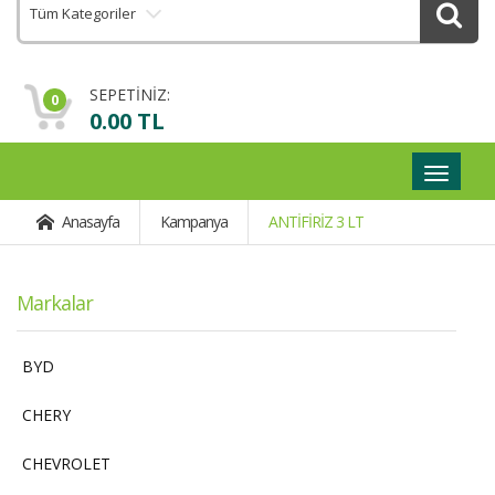
Tüm Kategoriler
SEPETİNİZ:
0
0.00 TL
Geçişli
Navigas
Anasayfa
Kampanya
ANTİFİRİZ 3 LT
Markalar
BYD
CHERY
CHEVROLET