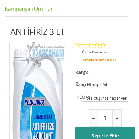
Kampanyalı Ürünler
ANTİFİRİZ 3 LT
Ürün Durumu:
Stoklarımızda Var
Kargo
Kargo Alıcıya Ait
Ürün Kodu
PID3450
Fiyatı düşünce haber ver