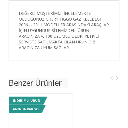
DEĞERLİ MÜŞTERİMİZ, İNCELEMEKTE
OLDUĞUNUZ CHERY TİGGO GAZ KELEBEGİ
2006 -- 2011 MODELLER ARASINDAKİ ARAÇLAR
İÇİN UYGUNDUR SİTEMİZDEKİ ÜRÜN
ARACINIZA % 100 UYUMLU OLUP, YETKİLİ
SERVİSTE SATILMAKTA OLAN ÜRÜN GİBİ
ARACINIZA UYUM SAĞLAR
Benzer Ürünler
INDIRIMLI ÜRÜN
IN
ANINDA KARGO
AN