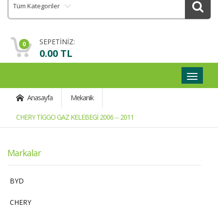
Tüm Kategoriler
SEPETİNİZ:
0
0.00 TL
Geçişli
Navigas
Anasayfa
Mekanik
CHERY TİGGO GAZ KELEBEGİ 2006 -- 2011
Markalar
BYD
CHERY