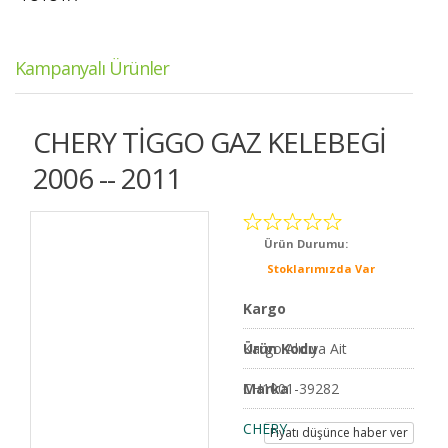
Kampanyalı Ürünler
CHERY TİGGO GAZ KELEBEGİ
2006 -- 2011
Ürün Durumu:
Stoklarımızda Var
Kargo
Kargo Alıcıya Ait
Ürün Kodu
CH1001-39282
Marka
CHERY
Fiyatı düşünce haber ver