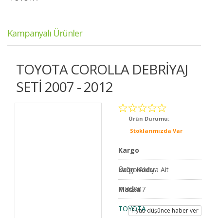
Kampanyalı Ürünler
TOYOTA COROLLA DEBRİYAJ
SETİ 2007 - 2012
Ürün Durumu:
Stoklarımızda Var
Kargo
Kargo Alıcıya Ait
Ürün Kodu
PID2907
Marka
TOYOTA
Fiyatı düşünce haber ver