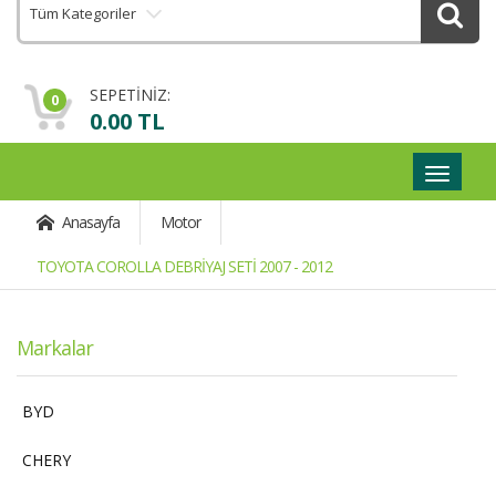
Tüm Kategoriler
SEPETİNİZ:
0
0.00 TL
Geçişli
Navigas
Anasayfa
Motor
TOYOTA COROLLA DEBRİYAJ SETİ 2007 - 2012
Markalar
BYD
CHERY