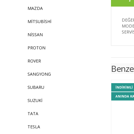
MAZDA
DEĞER
MİTSUBİSHİ
MODEL
SERVİ
NİSSAN
PROTON
ROVER
Benze
SANGYONG
SUBARU
INDIRIMLI
ANINDA K
SUZUKİ
TATA
TESLA