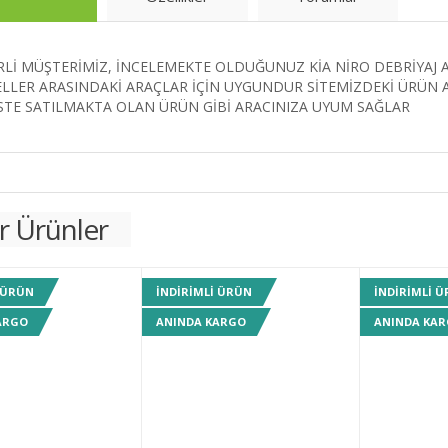
Lİ MÜŞTERİMİZ, İNCELEMEKTE OLDUĞUNUZ KİA NİRO DEBRİYAJ AK
LER ARASINDAKİ ARAÇLAR İÇİN UYGUNDUR SİTEMİZDEKİ ÜRÜN A
STE SATILMAKTA OLAN ÜRÜN GİBİ ARACINIZA UYUM SAĞLAR
r Ürünler
 ÜRÜN
INDIRIMLI ÜRÜN
INDIRIMLI 
ARGO
ANINDA KARGO
ANINDA KA