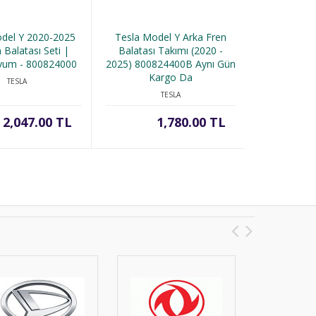
del Y 2020-2025
Tesla Model Y Arka Fren
Mazda 3
 Balatası Seti |
Balatası Takımı (2020 -
Sağ/Sol
Uyum - 800824000
2025) 800824400B Aynı Gün
B45A34300 Ş
Kargo Da
K
TESLA
TESLA
2,047.00 TL
1,780.00 TL