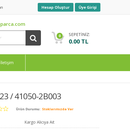
rı
Hesap Oluştur
Üye Girişi
parca.com
SEPETİNİZ:
0
0.00 TL
İletişim
23 / 41050-2B003
Ürün Durumu:
Stoklarımızda Var
Kargo Alıcıya Ait