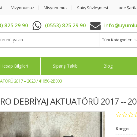
si
Vizyonumuz
Misyonumuz
Satış Sözleşmesi
İade Şartla
) 825 29 90
(0553) 825 29 90
info@uyumlu
Tüm Kategoriler
Hesap Bilgileri
Sipariş Takibi
Blog
ATÖRÜ 2017 -- 2023 / 41050-2B003
İRO DEBRİYAJ AKTUATÖRÜ 2017 -- 20
Kargo