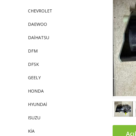
CHEVROLET
DAEWOO
DAİHATSU
DFM
DFSK
GEELY
HONDA
HYUNDAİ
ISUZU
KİA
Açı