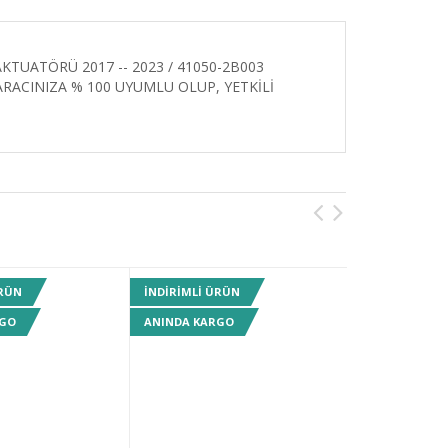
TUATÖRÜ 2017 -- 2023 / 41050-2B003
RACINIZA % 100 UYUMLU OLUP, YETKİLİ
ÜRÜN
INDIRIMLI ÜRÜN
INDIRIMLI ÜR
RGO
ANINDA KARGO
ANINDA KARG