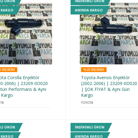
MLI ÜRÜN
INDIRIMLI ÜRÜN
 KARGO
ANINDA KARGO
 INDIRIM
%25 INDIRIM
ota Corolla Enjektör
Toyota Avensis Enjektör
00-2006) | 23209-0D020
(2002-2006) | 23209-0D020
stün Performans & Aynı
| ŞOK FİYAT & Aynı Gün
 Kargo
Kargo
TA
TOYOTA
MLI ÜRÜN
INDIRIMLI ÜRÜN
 KARGO
ANINDA KARGO