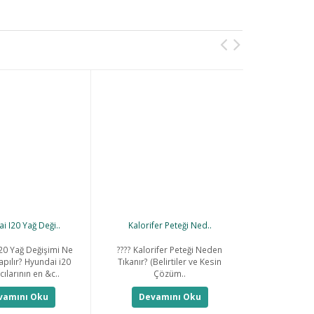
i I20 Yağ Deği..
Kalorifer Peteği Ned..
Krank Se
20 Yağ Değişimi Ne
???? Kalorifer Peteği Neden
Krank sens
pılır? Hyundai i20
Tıkanır? (Belirtiler ve Kesin
konum sensör
cılarının en &c..
Çözüm..
k
vamını Oku
Devamını Oku
Deva