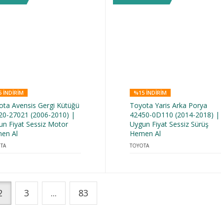
 INDIRIM
%15 INDIRIM
ota Avensis Gergi Kütüğü
Toyota Yaris Arka Porya
20-27021 (2006-2010) |
42450-0D110 (2014-2018) |
un Fiyat Sessiz Motor
Uygun Fiyat Sessiz Sürüş
en Al
Hemen Al
TA
TOYOTA
2
3
...
83