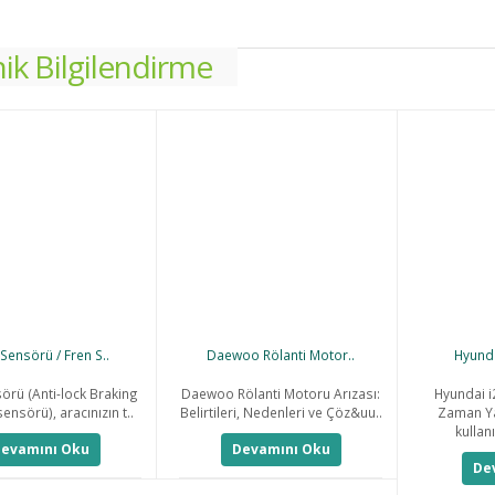
k Bilgilendirme
Sensörü / Fren S..
Daewoo Rölanti Motor..
Hyunda
örü (Anti-lock Braking
Daewoo Rölanti Motoru Arızası:
Hyundai i
ensörü), aracınızın t..
Belirtileri, Nedenleri ve Çöz&uu..
Zaman Ya
kullanı
evamını Oku
Devamını Oku
De