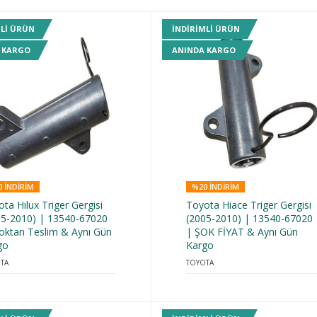
MLI ÜRÜN
INDIRIMLI ÜRÜN
 KARGO
ANINDA KARGO
 INDIRIM
%20 INDIRIM
ta Hilux Triger Gergisi
Toyota Hiace Triger Gergisi
05-2010) | 13540-67020
(2005-2010) | 13540-67020
toktan Teslim & Aynı Gün
| ŞOK FİYAT & Aynı Gün
go
Kargo
TA
TOYOTA