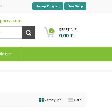
rı
Hesap Oluştur
Üye Girişi
parca.com
SEPETİNİZ:
0
0.00 TL
İletişim
Varsayılan
Liste