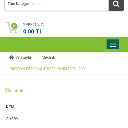
Tüm Kategoriler
SEPETİNİZ:
0
0.00 TL
Geçişli
Navigas
Anasayfa
Mekanik
PROTON PERSONA TRİGER KAYIŞI 1995 - 2000
Markalar
BYD
CHERY