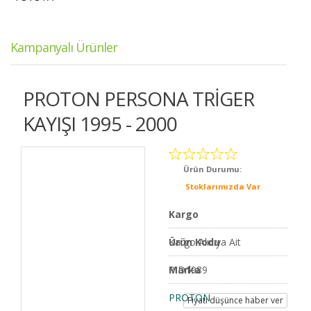
Kampanyalı Ürünler
PROTON PERSONA TRİGER
KAYIŞI 1995 - 2000
Ürün Durumu:
Stoklarımızda Var
Kargo
Kargo Alıcıya Ait
Ürün Kodu
PID1989
Marka
PROTON
Fiyatı düşünce haber ver