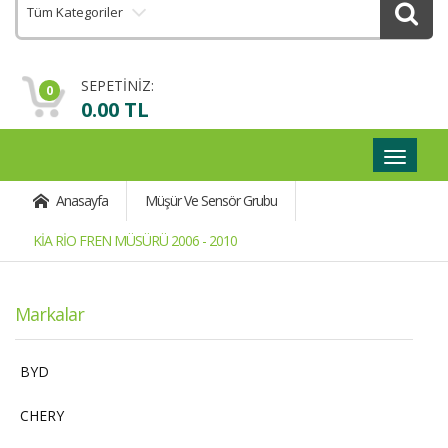
Tüm Kategoriler
SEPETİNİZ:
0
0.00 TL
Geçişli
Navigas
Anasayfa
Müşür Ve Sensör Grubu
KİA RİO FREN MÜSÜRÜ 2006 - 2010
Markalar
BYD
CHERY