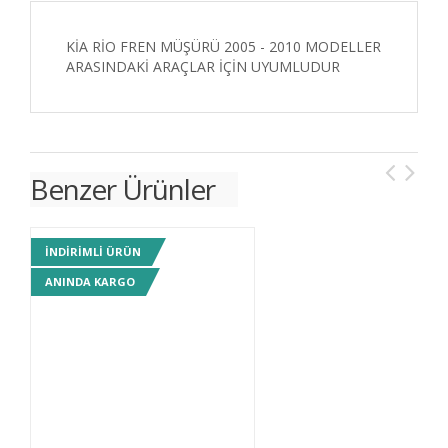
KİA RİO FREN MÜŞÜRÜ 2005 - 2010 MODELLER
ARASINDAKİ ARAÇLAR İÇİN UYUMLUDUR
Benzer Ürünler
INDIRIMLI ÜRÜN
IN
ANINDA KARGO
AN