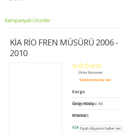
Kampanyalı Ürünler
KİA RİO FREN MÜSÜRÜ 2006 -
2010
Ürün Durumu:
Stoklarımızda Var
Kargo
Kargo Alıcıya Ait
Ürün Kodu
PID4438
Marka
KİA
Fiyatı düşünce haber ver