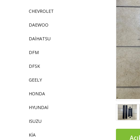
CHEVROLET
DAEWOO
DAİHATSU
DFM
DFSK
GEELY
HONDA
HYUNDAİ
ISUZU
KİA
Açı