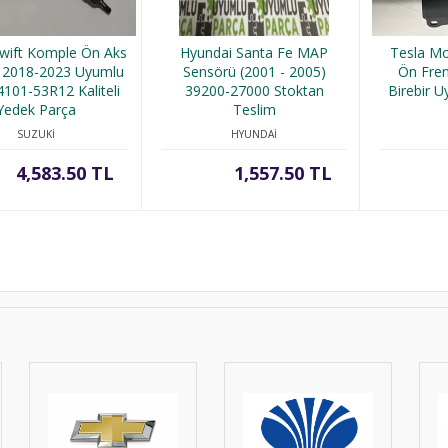
Swift Komple Ön Aks
Hyundai Santa Fe MAP
Tesla Mo
 2018-2023 Uyumlu
Sensörü (2001 - 2005)
Ön Fren
101-53R12 Kaliteli
39200-27000 Stoktan
Birebir 
Yedek Parça
Teslim
SUZUKİ
HYUNDAİ
4,583.50 TL
1,557.50 TL