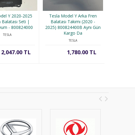
del Y 2020-2025
Tesla Model Y Arka Fren
Mazda 3
 Balatası Seti |
Balatası Takımı (2020 -
Sağ/Sol
Uyum - 800824000
2025) 800824400B Aynı Gün
B45A34300 Ş
Kargo Da
K
TESLA
TESLA
2,047.00 TL
1,780.00 TL