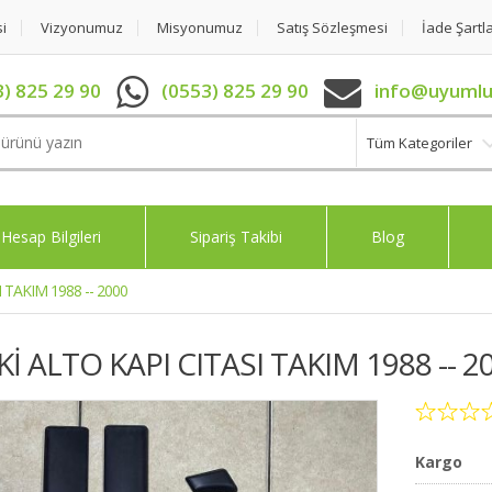
si
Vizyonumuz
Misyonumuz
Satış Sözleşmesi
İade Şartla
) 825 29 90
(0553) 825 29 90
info@uyumlu
Tüm Kategoriler
Hesap Bilgileri
Sipariş Takibi
Blog
 TAKIM 1988 -- 2000
İ ALTO KAPI CITASI TAKIM 1988 -- 2
Kargo