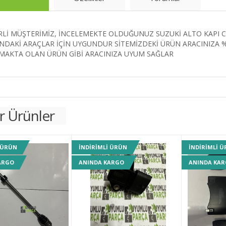
Lİ MÜŞTERİMİZ, İNCELEMEKTE OLDUĞUNUZ SUZUKİ ALTO KAPI CI
NDAKİ ARAÇLAR İÇİN UYGUNDUR SİTEMİZDEKİ ÜRÜN ARACINIZA % 
LMAKTA OLAN ÜRÜN GİBİ ARACINIZA UYUM SAĞLAR
r Ürünler
 ÜRÜN
INDIRIMLI ÜRÜN
INDIRIMLI 
ARGO
ANINDA KARGO
ANINDA KA