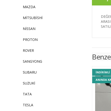
MAZDA
DEĞER
MİTSUBİSHİ
ARASI
SATI
NİSSAN
PROTON
ROVER
Benze
SANGYONG
SUBARU
INDIRIMLI
ANINDA K
SUZUKİ
TATA
TESLA