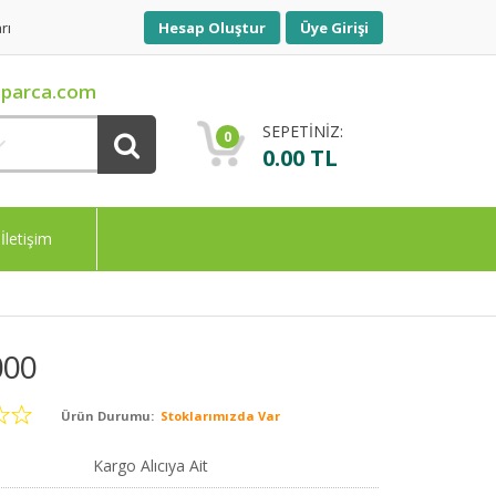
rı
Hesap Oluştur
Üye Girişi
parca.com
SEPETİNİZ:
0
0.00 TL
İletişim
000
Ürün Durumu:
Stoklarımızda Var
Kargo Alıcıya Ait