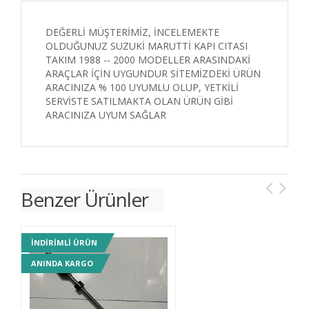
DEĞERLİ MÜŞTERİMİZ, İNCELEMEKTE
OLDUĞUNUZ SUZUKİ MARUTTİ KAPI CITASI
TAKIM 1988 -- 2000 MODELLER ARASINDAKİ
ARAÇLAR İÇİN UYGUNDUR SİTEMİZDEKİ ÜRÜN
ARACINIZA % 100 UYUMLU OLUP, YETKİLİ
SERVİSTE SATILMAKTA OLAN ÜRÜN GİBİ
ARACINIZA UYUM SAĞLAR
Benzer Ürünler
INDIRIMLI ÜRÜN
IN
ANINDA KARGO
AN