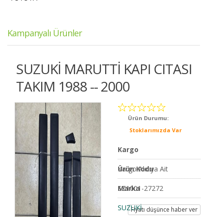
Kampanyalı Ürünler
SUZUKİ MARUTTİ KAPI CITASI
TAKIM 1988 -- 2000
Ürün Durumu:
Stoklarımızda Var
Kargo
Kargo Alıcıya Ait
Ürün Kodu
SZ1001-27272
Marka
SUZUKİ
Fiyatı düşünce haber ver