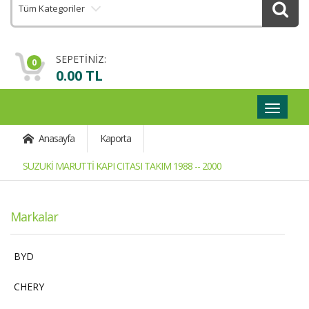
Tüm Kategoriler
SEPETİNİZ:
0
0.00 TL
Geçişli
Navigas
Anasayfa
Kaporta
SUZUKİ MARUTTİ KAPI CITASI TAKIM 1988 -- 2000
Markalar
BYD
CHERY