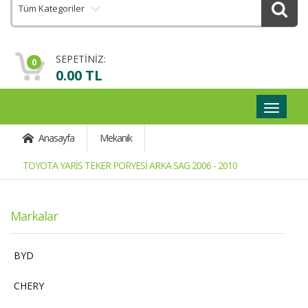
Tüm Kategoriler
SEPETİNİZ:
0
0.00 TL
Geçişli
Navigas
Anasayfa
Mekanik
TOYOTA YARİS TEKER PORYESİ ARKA SAG 2006 - 2010
Markalar
BYD
CHERY