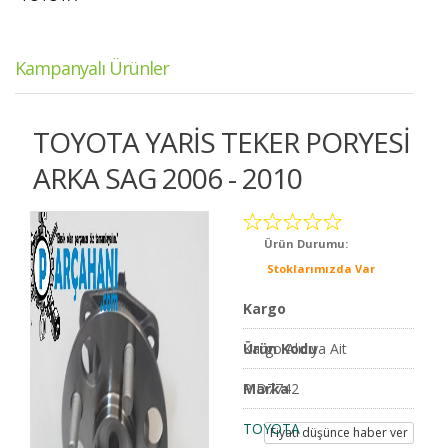
Kampanyalı Ürünler
TOYOTA YARİS TEKER PORYESİ
ARKA SAG 2006 - 2010
Ürün Durumu:
Stoklarımızda Var
Kargo
Kargo Alıcıya Ait
Ürün Kodu
PID7742
Marka
TOYOTA
Fiyatı düşünce haber ver