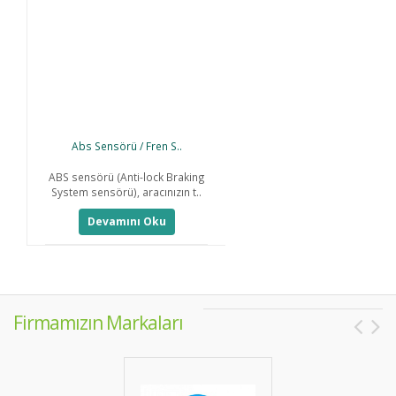
Abs Sensörü / Fren S..
ABS sensörü (Anti-lock Braking
D
System sensörü), aracınızın t..
B
Devamını Oku
Firmamızın Markaları