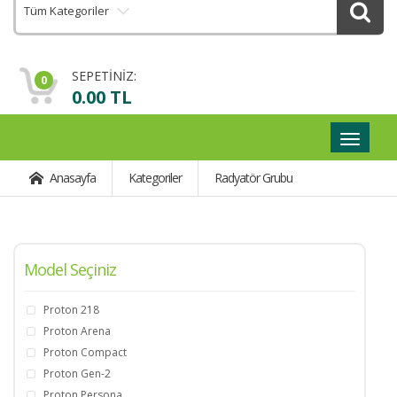
Tüm Kategoriler
SEPETİNİZ:
0
0.00 TL
Geçişli
Navigas
Anasayfa
Kategoriler
Radyatör Grubu
Model Seçiniz
Proton 218
Proton Arena
Proton Compact
Proton Gen-2
Proton Persona