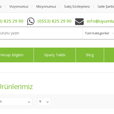
si
Vizyonumuz
Misyonumuz
Satış Sözleşmesi
İade Şartla
) 825 29 90
(0553) 825 29 90
info@uyumlu
Tüm Kategoriler
Hesap Bilgileri
Sipariş Takibi
Blog
rünlerimiz
an
9