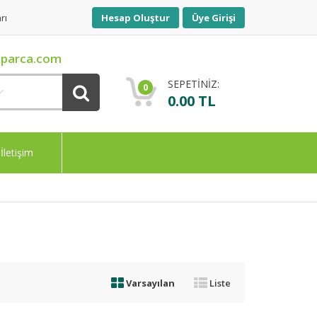
rı
Hesap Oluştur
Üye Girişi
parca.com
SEPETİNİZ:
0
0.00 TL
İletişim
Varsayılan
Liste