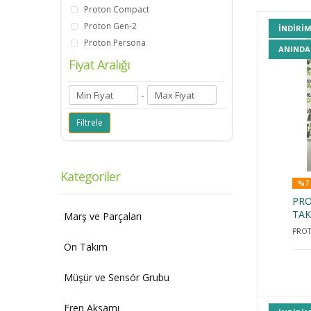
Proton Compact
Proton Gen-2
INDIRI
Proton Persona
ANINDA
Fiyat Aralığı
-
Kategoriler
%7 
PRO
TAK
Marş ve Parçaları
PRO
Ön Takım
Müşür ve Sensör Grubu
Fren Aksamı