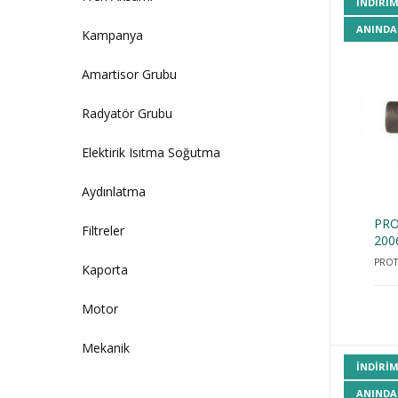
INDIRI
ANINDA
Kampanya
Amartisor Grubu
Radyatör Grubu
Elektirik Isıtma Soğutma
Aydınlatma
PRO
Filtreler
200
PRO
Kaporta
Motor
Mekanik
INDIRI
ANINDA